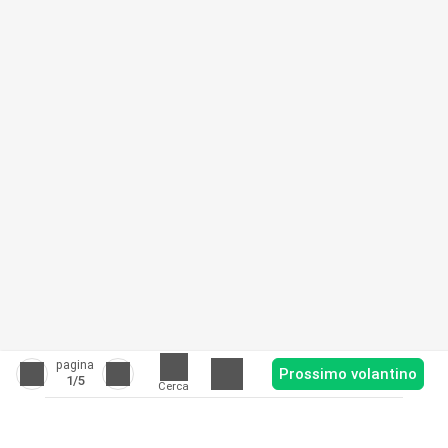
pagina
Prossimo volantino
1
/5
Cerca