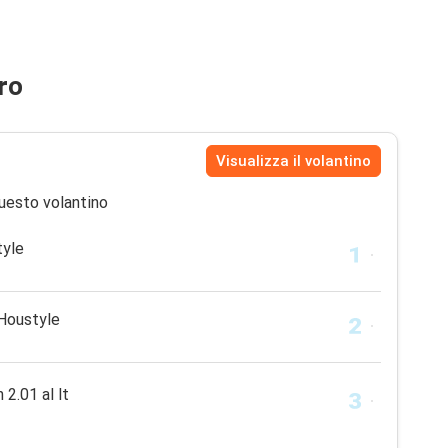
ro
Visualizza il volantino
uesto volantino
tyle
 Houstyle
 2.01 al lt