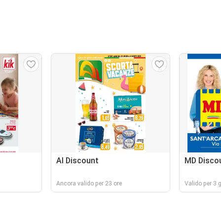
Al Discount
MD Disco
Ancora valido per 23 ore
Valido per 3 g