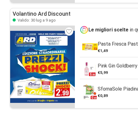
Volantino Ard Discount
Valido: 30 lug a 9 ago
Le migliori scelte
in q
Pasta Fresca Past'
€1,49
Pink Gin Goldberry
€5,99
SfornaSole Piadina
€0,89