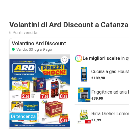
Volantini di Ard Discount a Catanza
6 Punti vendita
Volantino Ard Discount
Valido: 30 lug a 9 ago
Le migliori scelte
in q
Cucina a gas Hous
€189,90
Friggitrice ad aria
€39,90
Birra Dreher Lemon
Di tendenza
€1,99