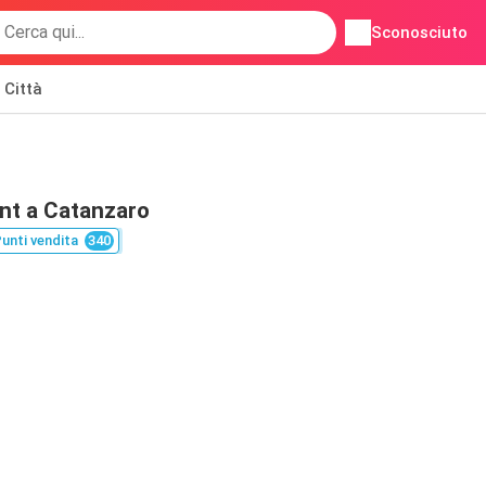
Sconosciuto
Città
nt a Catanzaro
unti vendita
340