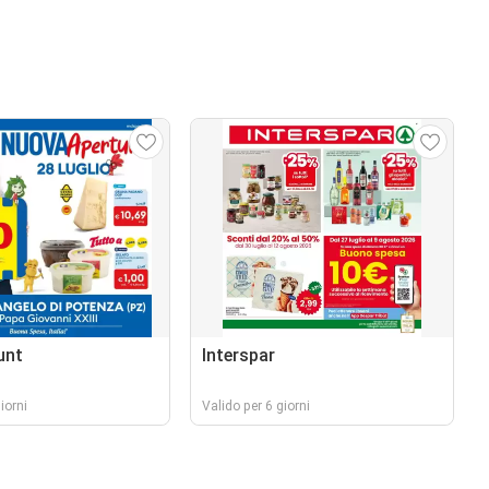
unt
Interspar
iorni
Valido per 6 giorni