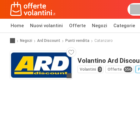
Home
Nuovi volantini
Offerte
Negozi
Categorie
Negozi
Ard Discount
Punti vendita
Catanzaro
Volantino Ard Discou
Volantini
3
Offerte
556
P
Vai al sito web