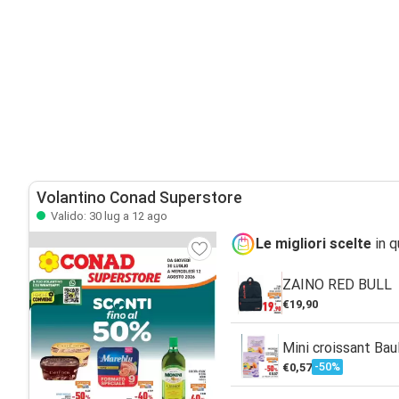
Volantino Conad Superstore
Valido: 30 lug a 12 ago
Le migliori scelte
in q
ZAINO RED BULL
€19,90
Mini croissant Baul
-50%
€0,57