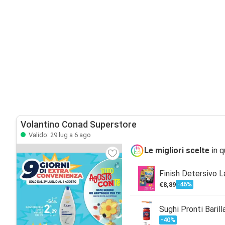
Volantino Conad Superstore
Valido: 29 lug a 6 ago
Le migliori scelte
in q
Finish Detersivo L
-46%
€8,89
Sughi Pronti Barill
-40%