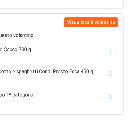
Visualizza il volantino
uesto volantino
e Cecco 700 g
isotto e spaghetti Condi Presto Esca 450 g
zio 1ª categoria