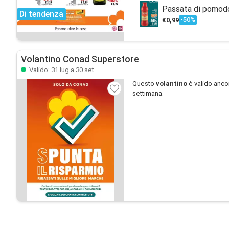
Passata di pomod
Di tendenza
-50%
€0,99
Volantino Conad Superstore
Valido: 31 lug a 30 set
Questo
volantino
è valido anco
settimana.