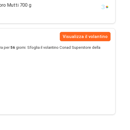
oro Mutti 700 g
Visualizza il volantino
ra per
56
giorni. Sfoglia il volantino Conad Superstore della