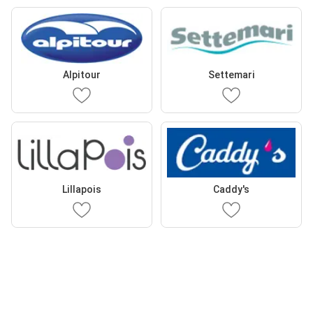
Alpitour
Settemari
Lillapois
Caddy's