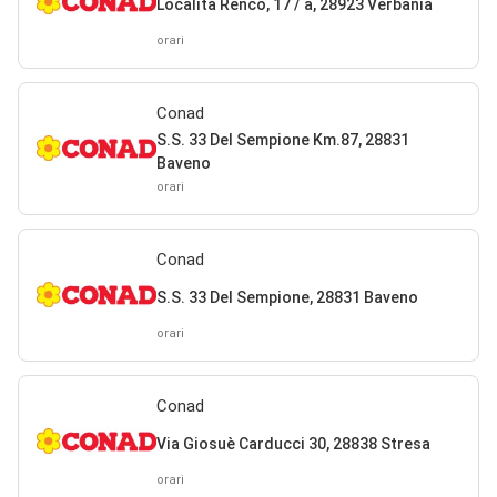
Località Renco, 17 / a, 28923 Verbania
orari
Conad
S.S. 33 Del Sempione Km.87, 28831
Baveno
orari
Conad
S.S. 33 Del Sempione, 28831 Baveno
orari
Conad
Via Giosuè Carducci 30, 28838 Stresa
orari