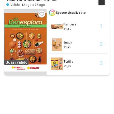
Valido: 12 ago a 25 ago
Spesso visualizzato
Francese
€1,19
Snack
€1,20
Tortilla
Quasi valido
€1,99