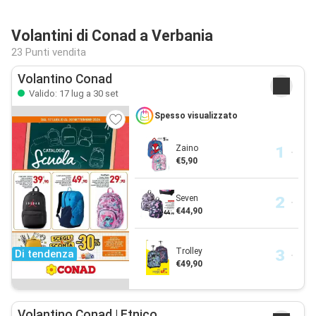
Volantini di Conad a Verbania
23 Punti vendita
Volantino Conad
Valido: 17 lug a 30 set
Spesso visualizzato
Zaino
€5,90
Seven
€44,90
Trolley
Di tendenza
€49,90
Volantino Conad | Etnico