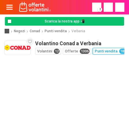
!
Scarica la nostra app 📲
Negozi
Conad
Punti vendita
Verbania
Volantino Conad a Verbania
Volantini
12
Offerte
1306
Punti vendita
1830