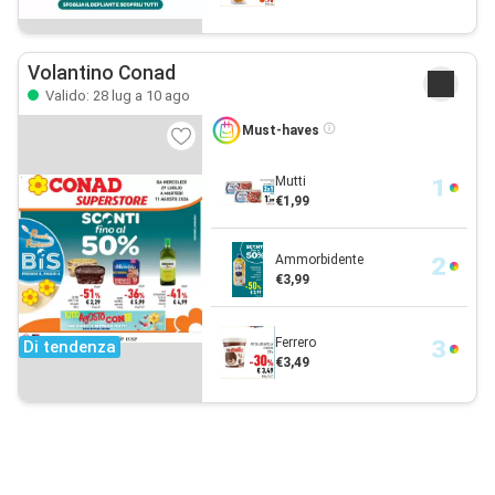
Volantino Conad
Valido: 28 lug a 10 ago
Must-haves
Mutti
€1,99
Ammorbidente
€3,99
Ferrero
Di tendenza
€3,49