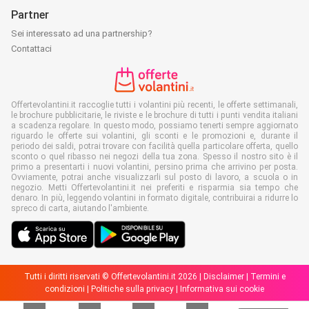
Partner
Sei interessato ad una partnership?
Contattaci
Offertevolantini.it raccoglie tutti i volantini più recenti, le offerte settimanali,
le brochure pubblicitarie, le riviste e le brochure di tutti i punti vendita italiani
a scadenza regolare. In questo modo, possiamo tenerti sempre aggiornato
riguardo le offerte sui volantini, gli sconti e le promozioni e, durante il
periodo dei saldi, potrai trovare con facilità quella particolare offerta, quello
sconto o quel ribasso nei negozi della tua zona. Spesso il nostro sito è il
primo a presentarti i nuovi volantini, persino prima che arrivino per posta.
Ovviamente, potrai anche visualizzarli sul posto di lavoro, a scuola o in
negozio. Metti Offertevolantini.it nei preferiti e risparmia sia tempo che
denaro. In più, leggendo volantini in formato digitale, contribuirai a ridurre lo
spreco di carta, aiutando l'ambiente.
Tutti i diritti riservati © Offertevolantini.it 2026 |
Disclaimer
|
Termini e
condizioni
|
Politiche sulla privacy
|
Informativa sui cookie