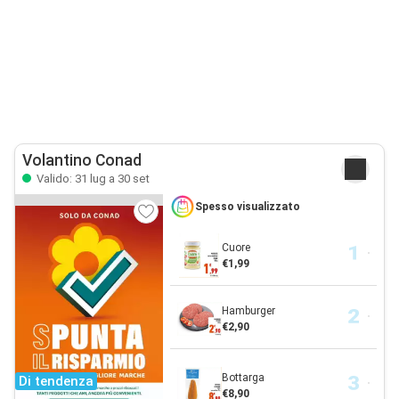
Volantino Conad
Valido: 31 lug a 30 set
Spesso visualizzato
Cuore
€1,99
Hamburger
€2,90
Bottarga
Di tendenza
€8,90