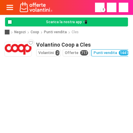
!
Scarica la nostra app 📲
Negozi
Coop
Punti vendita
Cles
Volantino Coop a Cles
Volantini
2
Offerte
717
Punti vendita
1441