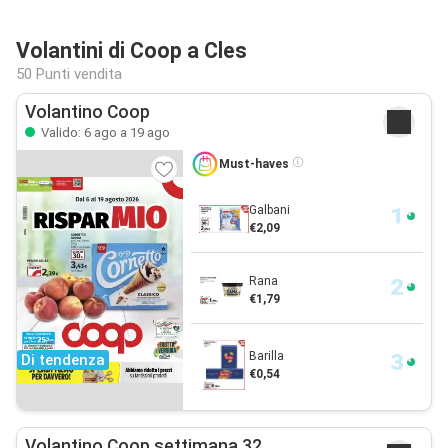
Volantini di Coop a Cles
50 Punti vendita
Volantino Coop
Valido: 6 ago a 19 ago
Must-haves
Galbani
€2,09
Rana
€1,79
Barilla
Di tendenza
€0,54
Volantino Coop settimana 32