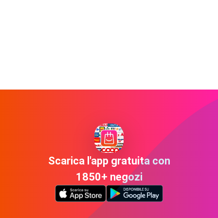
Scarica l'app gratuita con
1850+ negozi