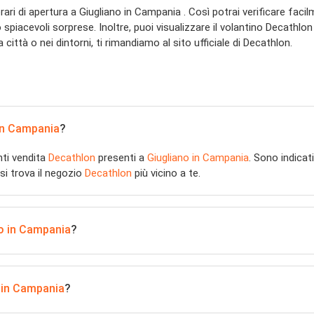
vi orari di apertura a Giugliano in Campania . Così potrai verificare f
o spiacevoli sorprese. Inoltre, puoi visualizzare il volantino Decathlo
 città o nei dintorni, ti rimandiamo al sito ufficiale di Decathlon.
in Campania
?
nti vendita
Decathlon
presenti a
Giugliano in Campania
. Sono indicati
 si trova il negozio
Decathlon
più vicino a te.
o in Campania
?
 in Campania
?