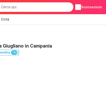
Sconosciuto
Città
a Giugliano in Campania
vendita
156