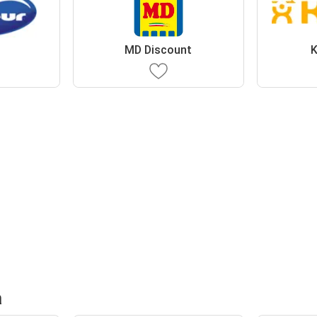
MD Discount
K
a