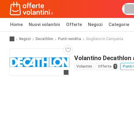
Home
Nuovi volantini
Offerte
Negozi
Categorie
Negozi
Decathlon
Punti vendita
Giugliano in Campania
Volantino Decathlon 
Volantini
Offerte
1
Punti 
Vai al sito web