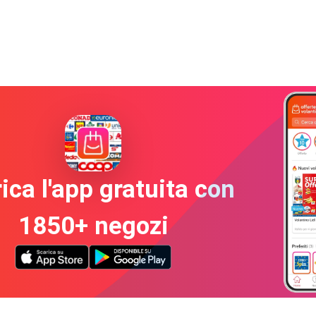
ica l'app gratuita con
1850+ negozi