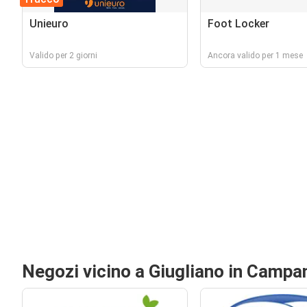
Unieuro
Foot Locker
Valido per 2 giorni
Ancora valido per 1 mese
Negozi vicino a Giugliano in Campa