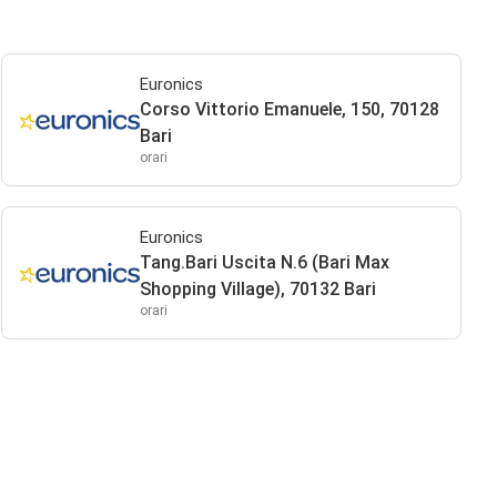
Euronics
Corso Vittorio Emanuele, 150, 70128
Bari
orari
Euronics
Tang.Bari Uscita N.6 (Bari Max
Shopping Village), 70132 Bari
orari