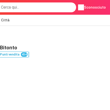
Sconosciuto
Città
 Bitonto
Punti vendita
454