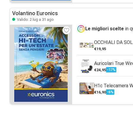
Volantino Euronics
Valido: 2 lug a 31 ago
Le migliori scelte
in q
OCCHIALI DA SO
€19,95
Auricolari True W
-17%
€24,95
H1c Telecamera Wi
-6%
€16,90