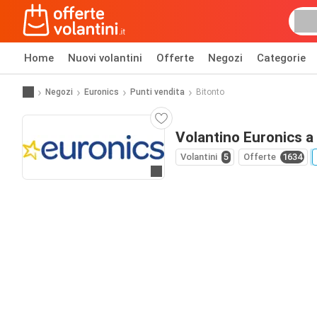
Home
Nuovi volantini
Offerte
Negozi
Categorie
Negozi
Euronics
Punti vendita
Bitonto
Volantino Euronics a
Volantini
5
Offerte
1634
Vai al sito web