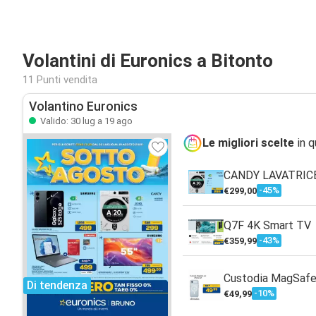
Volantini di Euronics a Bitonto
11 Punti vendita
Volantino Euronics
Valido: 30 lug a 19 ago
Le migliori scelte
in q
CANDY LAVATRIC
-45%
€299,00
Q7F 4K Smart TV
-43%
€359,99
Custodia MagSafe 
Di tendenza
-10%
€49,99