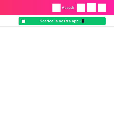
Accedi
Scarica la nostra app 📲