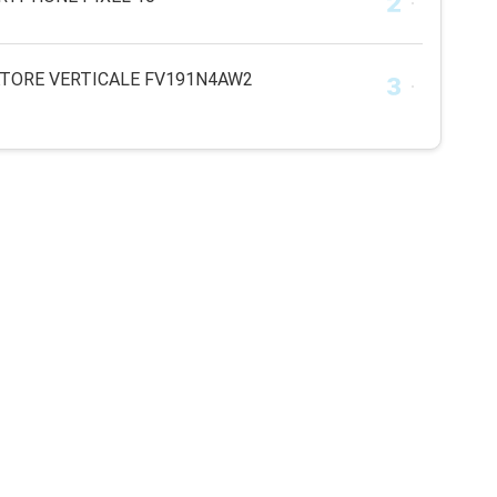
ATORE VERTICALE FV191N4AW2