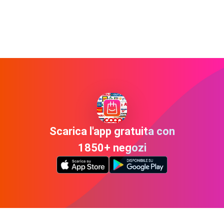
Scarica l'app gratuita con
1850+ negozi