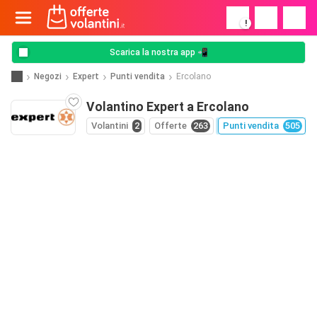
!
Scarica la nostra app 📲
Negozi
Expert
Punti vendita
Ercolano
Volantino Expert a Ercolano
Volantini
2
Offerte
263
Punti vendita
505