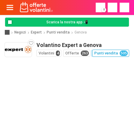
!
Scarica la nostra app 📲
Negozi
Expert
Punti vendita
Genova
Volantino Expert a Genova
Volantini
4
Offerte
263
Punti vendita
505