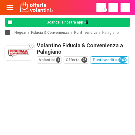
!
Scarica la nostra app 📲
Negozi
Fiducia & Convenienza
Punti vendita
Palagiano
Volantino Fiducia & Convenienza a
Palagiano
Volantini
1
Offerte
75
Punti vendita
340