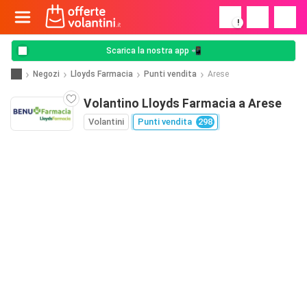
!
Scarica la nostra app 📲
Negozi
Lloyds Farmacia
Punti vendita
Arese
Volantino Lloyds Farmacia a Arese
Volantini
Punti vendita
298