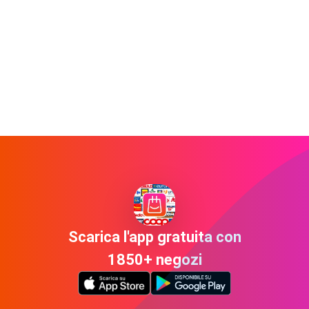
Scarica l'app gratuita con
1850+ negozi