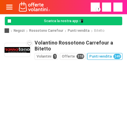
!
Scarica la nostra app 📲
Negozi
Rossotono Carrefour
Punti vendita
Bitetto
Volantino Rossotono Carrefour a
Bitetto
Volantini
1
Offerte
318
Punti vendita
249