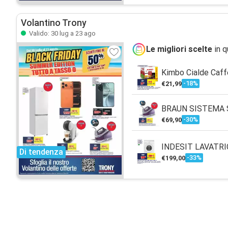
Volantino Trony
Valido: 30 lug a 23 ago
Le migliori scelte
in q
Kimbo Cialde Caff
-18%
€21,99
BRAUN SISTEMA 
-30%
€69,90
INDESIT LAVATRI
Di tendenza
-33%
€199,00