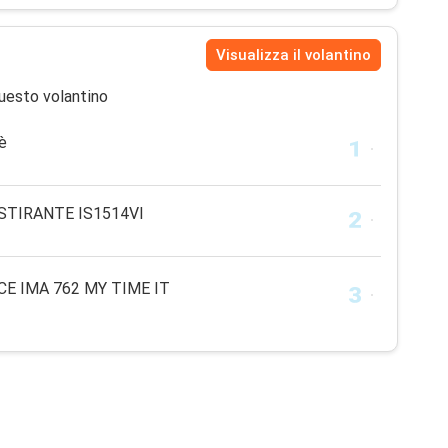
Visualizza il volantino
uesto volantino
è
STIRANTE IS1514VI
CE IMA 762 MY TIME IT