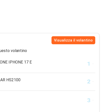
Visualizza il volantino
uesto volantino
NE IPHONE 17 E
AR HS2100