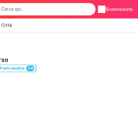
Sconosciuto
Città
rso
Punti vendita
308