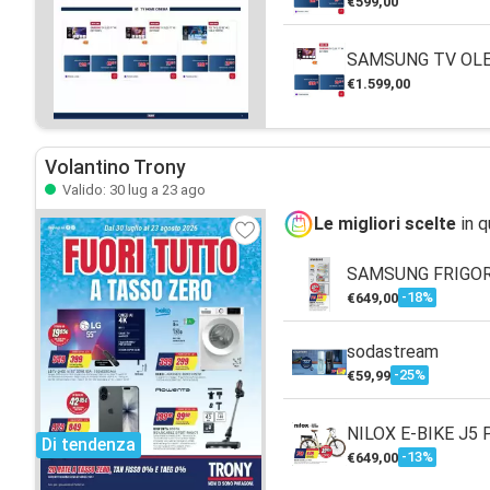
€599,00
SAMSUNG TV OLE
€1.599,00
Volantino Trony
Valido: 30 lug a 23 ago
Le migliori scelte
in q
SAMSUNG FRIGOR
-18%
€649,00
sodastream
-25%
€59,99
NILOX E-BIKE J5
Di tendenza
-13%
€649,00