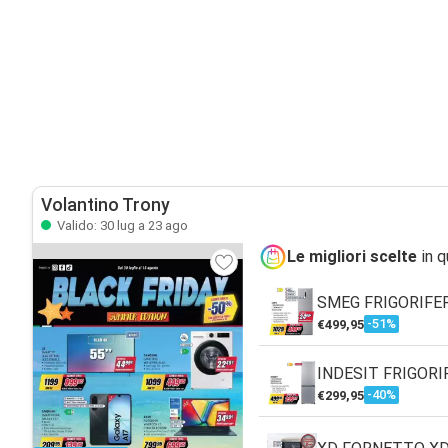
Volantino Trony
Valido: 30 lug a 23 ago
Le migliori scelte
in q
SMEG FRIGORIFE
-51%
€499,95
INDESIT FRIGOR
-40%
€299,95