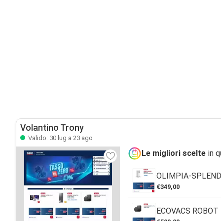
Volantino Trony
Valido: 30 lug a 23 ago
Le migliori scelte
in q
OLIMPIA-SPLEND
€349,00
ECOVACS ROBOT 