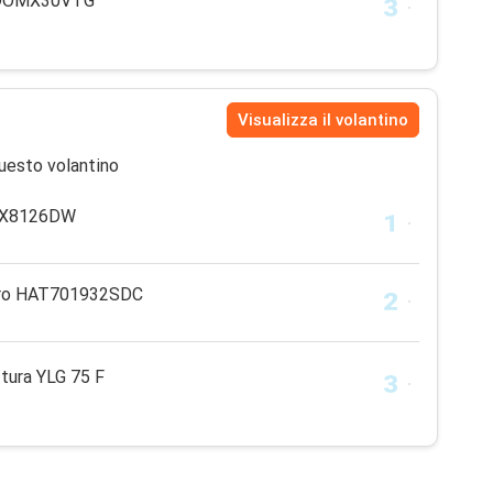
DOMX30VTG
Visualizza il volantino
uesto volantino
BMX8126DW
fero HAT701932SDC
ttura YLG 75 F