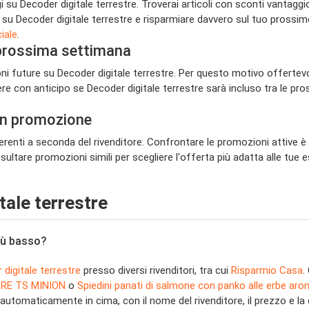
u Decoder digitale terrestre. Troverai articoli con sconti vantaggiosi, 
ori su Decoder digitale terrestre e risparmiare davvero sul tuo prossi
ciale
.
a prossima settimana
ioni future su Decoder digitale terrestre. Per questo motivo offertevo
re con anticipo se Decoder digitale terrestre sarà incluso tra le p
 in promozione
renti a seconda del rivenditore. Confrontare le promozioni attive è q
ultare promozioni simili per scegliere l'offerta più adatta alle tue 
ale terrestre
più basso?
digitale terrestre
presso diversi rivenditori, tra cui
Risparmio Casa
.
RE TS MINION
o
Spiedini panati di salmone con panko alle erbe aro
tomaticamente in cima, con il nome del rivenditore, il prezzo e la 