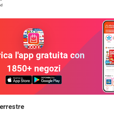
hd
ica l'app gratuita con
1850+ negozi
terrestre