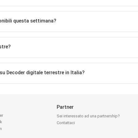
onibili questa settimana?
stre?
 su Decoder digitale terrestre in Italia?
Partner
ter
Sei interessato ad una partnership?
ok
Contattaci
am