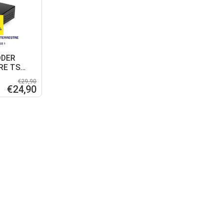
ODER
RE TS
€29,90
€24,90