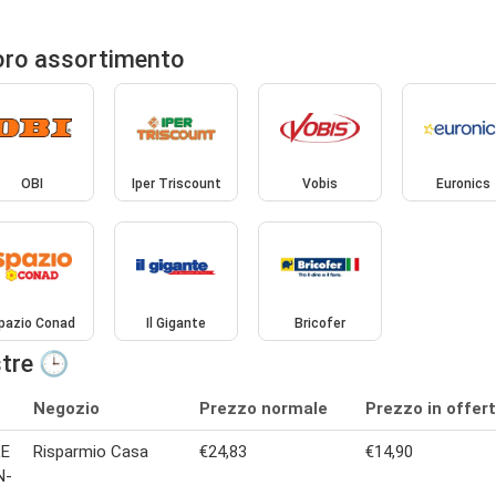
loro assortimento
OBI
Iper Triscount
Vobis
Euronics
pazio Conad
Il Gigante
Bricofer
stre 🕒
Negozio
Prezzo normale
Prezzo in offer
LE
Risparmio Casa
€24,83
€14,90
N-