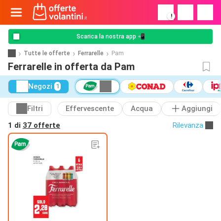
!
Scarica la nostra app 📲
Tutte le offerte
Ferrarelle
Pam
Ferrarelle in offerta da Pam
Negozi
1
Filtri
Effervescente
Acqua
Aggiungi
1 di
37 offerte
Rilevanza