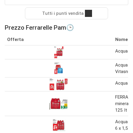
Tutti i punti vendita
Prezzo Ferrarelle Pam🕒
Offerta
Nome
Acqua Fe
Acqua Fer
Vitasnell
Acqua fer
FERRARE
minerale
125. lt x 
Acqua F
6 x 1,5 lt