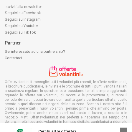
Iscriviti alla newsletter
Seguici su Facebook
Seguici su Instagram
Seguici su Youtube
Seguici su TikTok
Partner
Sei interessato ad una partnership?
Contattaci
Offertevolantini.it raccoglie tutti i volantini più recenti, le offerte settimanali,
le brochure pubblicitarie, le riviste e le brochure di tutti i punti vendita italiani
a scadenza regolare. In questo modo, possiamo tenerti sempre aggiornato
riguardo le offerte sui volantini, gli sconti e le promozioni e, durante il
periodo dei saldi, potrai trovare con facilità quella particolare offerta, quello
sconto o quel ribasso nei negozi della tua zona. Spesso il nostro sito è il
primo a presentarti i nuovi volantini, persino prima che arrivino per posta.
Ovviamente, potrai anche visualizzarli sul posto di lavoro, a scuola o in
negozio. Metti Offertevolantini.it nei preferiti e risparmia sia tempo che
denaro. In più, leggendo volantini in formato digitale, contribuirai a ridurre lo
spreco di carta, aiutando l'ambiente.
Cerchi altre offerte?