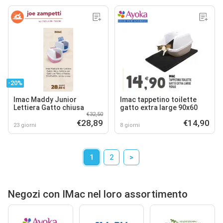
-20%
Imac Maddy Junior
Imac tappetino toilette
Lettiera Gatto chiusa
gatto extra large 90x60
€32,50
€28,89
€14,90
23 giorni
8 giorni
1
2
>
Negozi con IMac nel loro assortimento