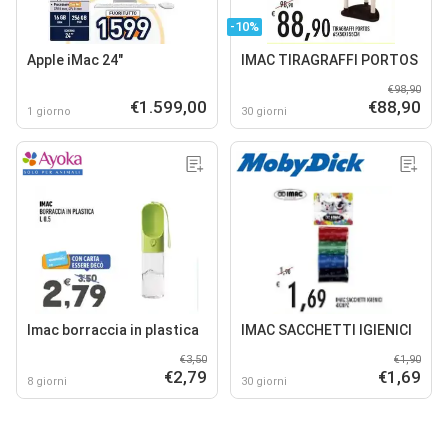
-10%
Apple iMac 24"
IMAC TIRAGRAFFI PORTOS
€98,90
€1.599,00
€88,90
1 giorno
30 giorni
Imac borraccia in plastica
IMAC SACCHETTI IGIENICI
€3,50
€1,90
€2,79
€1,69
8 giorni
30 giorni