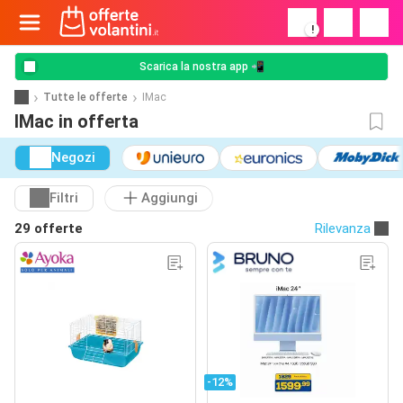
!
Scarica la nostra app 📲
Tutte le offerte
IMac
IMac in offerta
Negozi
Filtri
Aggiungi
29 offerte
Rilevanza
-12%