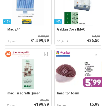
-12%
-40%
iMac 24"
Gabbia Cova IMAC
€1.829,00
€61,50
€1.599,99
€36,50
11 giorni
30 giorni
Imac Tiragraffi Queen
Imac tpr foam
€224,90
€199,99
€5,99
23 giorni
8 giorni