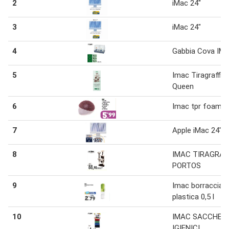
2
iMac 24"
3
iMac 24"
4
Gabbia Cova IM
5
Imac Tiragraffi
Queen
6
Imac tpr foam
7
Apple iMac 24"
8
IMAC TIRAGRAF
PORTOS
9
Imac borraccia i
plastica 0,5 l
10
IMAC SACCHET
IGIENICI