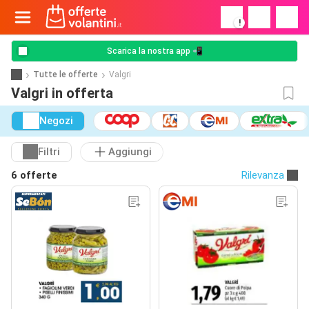
!
Scarica la nostra app 📲
Tutte le offerte
Valgri
Valgri in offerta
Negozi
Filtri
Aggiungi
6 offerte
Rilevanza