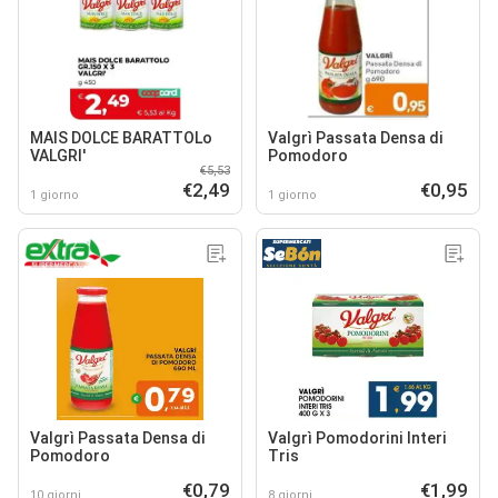
MAIS DOLCE BARATTOLo
Valgrì Passata Densa di
VALGRI'
Pomodoro
€5,53
€2,49
€0,95
1 giorno
1 giorno
Valgrì Passata Densa di
Valgrì Pomodorini Interi
Pomodoro
Tris
€0,79
€1,99
10 giorni
8 giorni