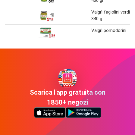
400 gr
Valgrì fagiolini verdi
340 g
Valgrì pomodorini
Scarica l'app gratuita con
1850+ negozi