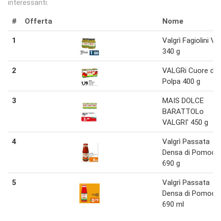
interessanti.
#
Offerta
Nome
1
Valgrì Fagiolini Ve
340 g
2
VALGRi Cuore di
Polpa 400 g
3
MAIS DOLCE
BARATTOLo
VALGRI' 450 g
4
Valgrì Passata
Densa di Pomodo
690 g
5
Valgrì Passata
Densa di Pomodo
690 ml