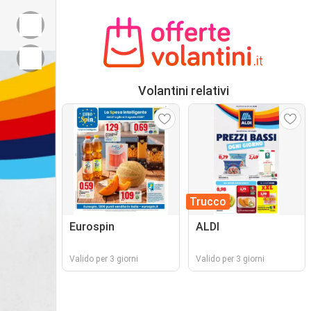
Volantini relativi
Trucco
Eurospin
ALDI
Valido per 3 giorni
Valido per 3 giorni