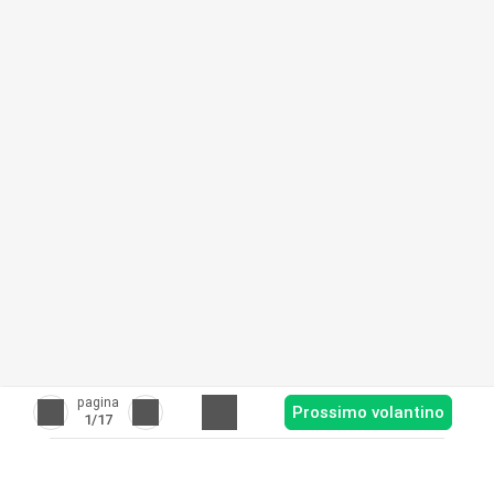
pagina
Prossimo volantino
1
/17