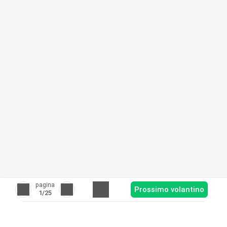
pagina
Prossimo volantino
1
/25