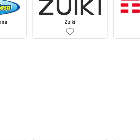
asa
Zuiki