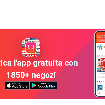
ica l'app gratuita con
1850+ negozi