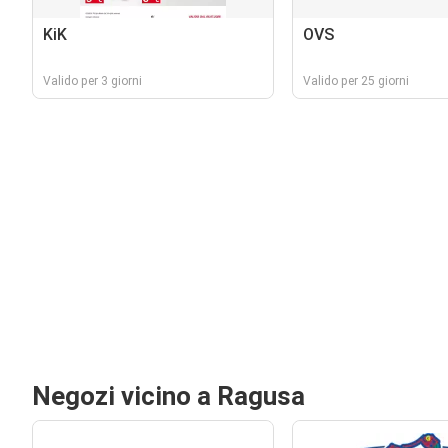
KiK
OVS
Valido per 3 giorni
Valido per 25 giorni
Negozi vicino a Ragusa